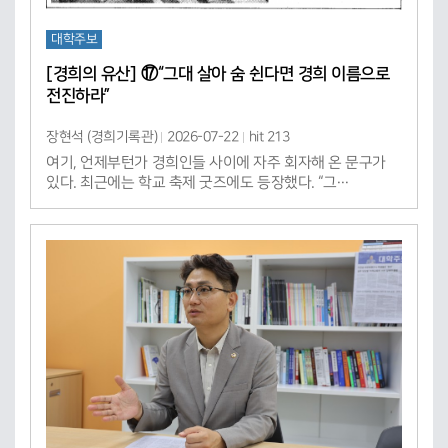
대학주보
[경희의 유산] ⑰“그대 살아 숨 쉰다면 경희 이름으로
전진하라”
장현석 (경희기록관)
2026-07-22
hit 213
여기, 언제부턴가 경희인들 사이에 자주 회자해 온 문구가
있다. 최근에는 학교 축제 굿즈에도 등장했다. “그…