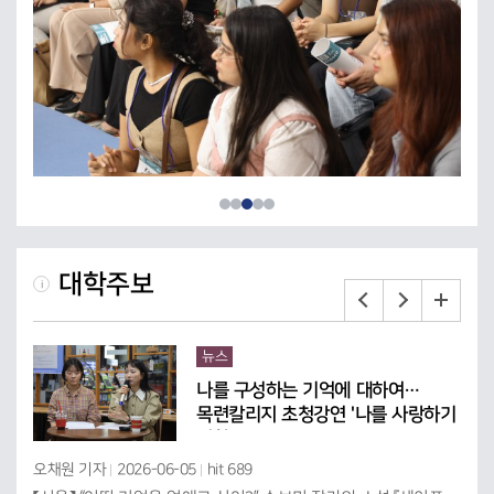
대학주보
뉴스
나를 구성하는 기억에 대하여…
목련칼리지 초청강연 '나를 사랑하기
위한 …
 공
오채원 기자
2026-06-05
hit 689
이서