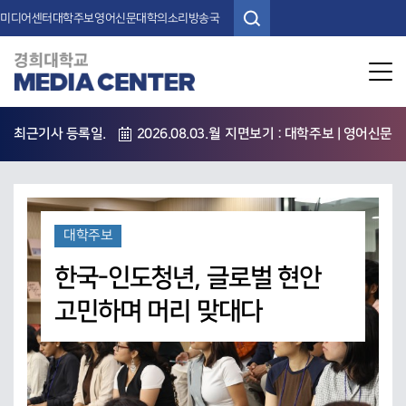
미디어센터
대학주보
영어신문
대학의소리방송국
메뉴 열기
최근기사 등록일.
2026.08.03.월
지면보기 :
대학주보
|
영어신문
대학주보
한국-인도청년, 글로벌 현안
고민하며 머리 맞대다