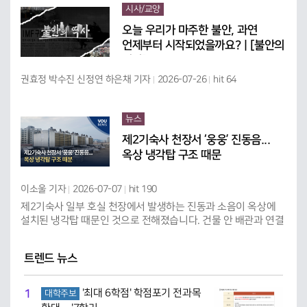
시사/교양
오늘 우리가 마주한 불안, 과연
언제부터 시작되었을까요? | [불안의
역사]
권효정 박수진 신정연 하은채 기자
2026-07-26
hit 64
뉴스
제2기숙사 천장서 ‘웅웅’ 진동음...
옥상 냉각탑 구조 때문
이소울 기자
2026-07-07
hit 190
제2기숙사 일부 호실 천장에서 발생하는 진동과 소음이 옥상에
설치된 냉각탑 때문인 것으로 전해졌습니다. 건물 안 배관과 연결
된 구조로 설계된 냉각탑이 가동되면서 소음과 진동이 일부 호실
까지 전달되고 있다고 사감실은 설명했습니다.
트렌드 뉴스
1
'최대 6학점' 학점포기 전과목
대학주보