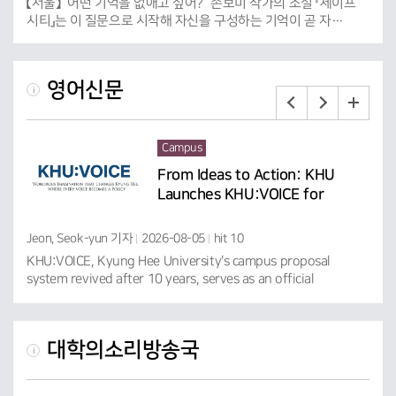
【서울】 “어떤 기억을 없애고 싶어?” 손보미 작가의 소설 『세이프
오는
시티』는 이 질문으로 시작해 자신을 구성하는 기억이 곧 자…
영어신문
Campus
nds
From Ideas to Action: KHU
ersy
Launches KHU:VOICE for
Campus Innovation
Jeon, Seok-yun 기자
2026-08-05
hit 10
Ryu
e 3,
KHU:VOICE, Kyung Hee University's campus proposal
Kyun
system revived after 10 years, serves as an official
cour
communi...
대학의소리방송국