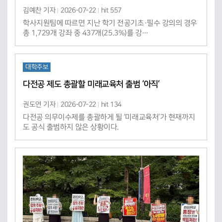
김예찬 기자
2026-07-22
hit 557
학사지원팀에 따르면 지난 학기 전공기초·필수 강의의 경우
총 1,729개 강좌 중 437개(25.3%)를 강…
대학주보
다전공 제도 총괄할 미래교육처 출범 ‘아직’
권도연 기자
2026-07-22
hit 134
다전공 의무이수제를 총괄하게 될 ‘미래교육처’가 현재까지
도 공식 출범하지 않은 상황이다.