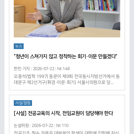
뉴스
“청년이 스쳐가지 않고 정착하는 회기·이문 만들겠다”
한민 기자
2026-07-22
hit 148
오중석(법학 1997) 동문이 제9회 전국동시지방선거에서 동
대문구 제2선거구(휘경·이문·회기) 서울시의원으로 당...
사설/칼럼
[사설] 전공교육의 시작, 전임교원이 담당해야 한다
논설위원
2026-07-22
hit 110
전공기초·필수 과목은 대부분의 학생이 대학에 입학해 자신