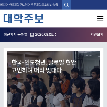
미디어센터
대학주보
영어신문
대학의소리방송국
메뉴 열기
최근기사 등록일
2026.08.05.수
지면보기
'최대 6학점' 학점포기 전과목
확대… '7학기 이상' 재학생 신청
가능