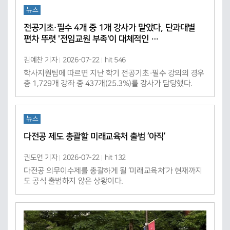
뉴스
전공기초·필수 4개 중 1개 강사가 맡았다, 단과대별
편차 뚜렷 '전임교원 부족'이 대체적인 …
김예찬 기자
2026-07-22
hit 546
학사지원팀에 따르면 지난 학기 전공기초·필수 강의의 경우
총 1,729개 강좌 중 437개(25.3%)를 강사가 담당했다.
뉴스
다전공 제도 총괄할 미래교육처 출범 ‘아직’
권도연 기자
2026-07-22
hit 132
다전공 의무이수제를 총괄하게 될 ‘미래교육처’가 현재까지
도 공식 출범하지 않은 상황이다.